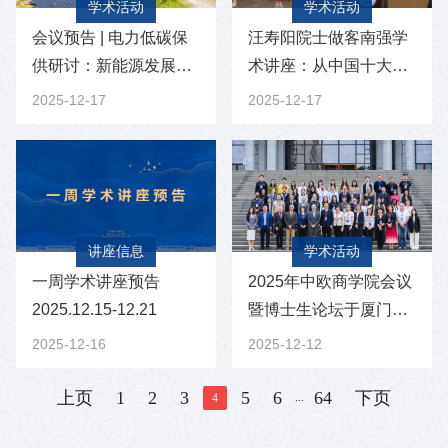
学术活动
学术活动
会议预告 | 电力低碳保
汪寿阳院士做客南强学
供研讨：新能源发展近
术讲座：从中国十大菜
期回顾与展望
系的碳排放谈起
2025-12-17
2025-12-17
讲座信息
学术活动
一周学术讲座预告
2025年中欧商学院会议
2025.12.15-12.21
暨博士生论坛于厦门大
学启幕！
2025-12-16
2025-12-12
上页
1
2
3
5
6
64
下页
...
4