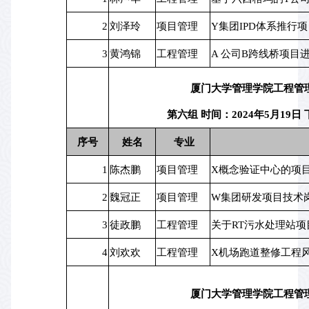
2
刘泽玲
项目管理
Y集团IPD体系推行
3
黄鸿锦
工程管理
A 公司B跨线桥项目
厦门大学管理学院工程管
第六组 时间：2024年5月19日 
序号
姓名
 专业
1
陈杰鹏
项目管理
X概念验证中心的项
2
魏冠正
项目管理
W集团研发项目技术
3
徒政鹏
工程管理
关于RT污水处理站
4
刘欢欢
工程管理
X机场跑道整修工程
厦门大学管理学院工程管