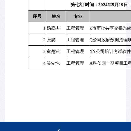
第七组 时间：2024年5月19日 
序号
姓名
 专业
1
杨凌杰
工程管理
Z市审批共享交换系
2
张展
工程管理
Q公司政府数据治理
3
童楚涵
工程管理
XY公司培训考试软
4
吴先恺
工程管理
A科创园一期项目工