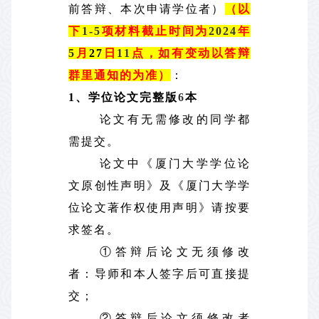
前答辩、本次申请学位者）
（以
下
1-5
项材料截止时间为
2024
年
5
月
27
日
11
点，如有变动以答辩
群里通知的为准）
：
1
、学位论文完整版
6
本
论文有无需修改的同学都
需提交。
论文中《厦门大学学位论
文原创性声明》及《厦门大学学
位论文著作权使用声明》请按要
求签名。
①答辩后论文无须修改
者：导师和本人签字后可直接提
交；
②答辩后论文须修改者