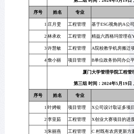
第二组 时间：2024年5月19日 
序号
姓名
 专业
1
庄月雯
工程管理
基于ESG视角的A公
2
林承欢
工程管理
精益六西格玛管理在
3
许慧敏
工程管理
A院校教学机房搬迁
4
詹小丽
项目管理
B单位政务协同办公
厦门大学管理学院工程管
第三组 时间：2024年5月19日 
序号
姓名
 专业
1
叶娉银
项目管理
X公司设计取证多项
2
李亚茹
工程管理
X创业大赛项目的进
3
朱丽燕
工程管理
C 村既有农房更新方