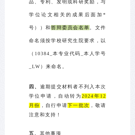
品、专利、发明或科研奖励，与
学位论文相关的成果后面加*
号））和
答辩委员会名单
。文件
命名须按学校研究生院要求，以
（10384_本专业代码_本人学号
_LW）来命名。
四、
逾期提交材
料者不列
入
本次
学位申请，自动转为
2024年12
月份
，自行申请
下一批次
，敬请
注意和支持！
五、
其他事项