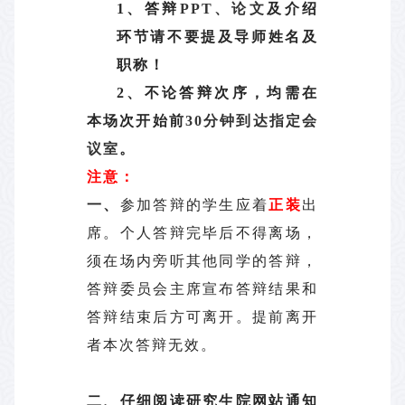
1
、答辩
PPT、论文
及介绍
环节请不要提及导师姓名及
职称！
2
、不论答辩次序，均需在
本场次开始前
30分钟到达指定会
议室
。
注意：
一、
参加答辩的学生应着
正装
出
席。个人答辩完毕后不得离场，
须在场内旁听其他同学的答辩，
答辩委员会主席宣布答辩结果和
答辩结束后方可离开。提前离开
者本次答辩无效。
二、
仔细阅读研究生院网站通知