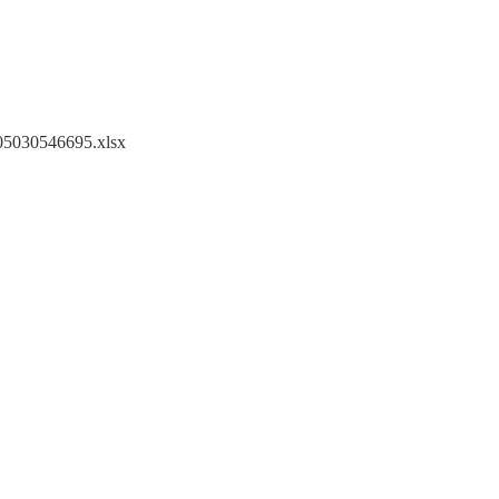
305030546695.xlsx