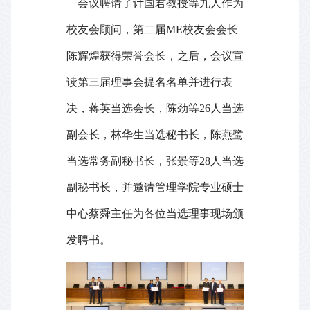
会议聘请了计国君教授等九人作为
校友会顾问，第二届
ME
校友会会长
陈辉煌获得荣誉会长，之后，会议宣
读第三届理事会提名名单并进行表
决，蒋英当选会长，陈劲等
26
人当选
副会长，林华生当选秘书长，陈燕鹭
当选常务副秘书长，张景等
28
人当选
副秘书长，并邀请管理学院专业硕士
中心蔡舜主任为各位当选理事现场颁
发聘书。