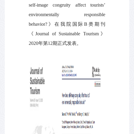
self-image congruity affect tourists’
environmentally responsible
behavior?
》在我院国际
B
类期刊
《
Journal of Sustainable Tourism
》
2020
年第
12
期正式发表。