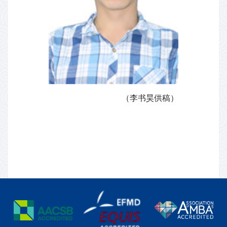
（李书昊供稿）