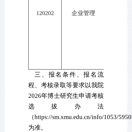
120202
企业管理
02
公司治
03
人力资
组织行为
三、报名条件、报名流
程、考核录取等要求以我院
2026
年博士研究生申请考核
选拔办法
（
https://sm.xmu.edu.cn/info/1053/595
为准。