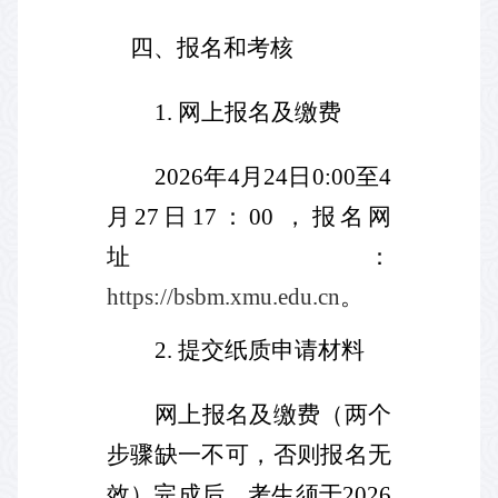
四、报名和考核
1.
网上报名及缴费
2026
年
4
月
24
日
0:00
至
4
月
27
日
17
：
00
，报名网
址：
https://bsbm.xmu.edu.cn
。
2.
提交纸质申请材料
网上报名及缴费（两个
步骤缺一不可，否则报名无
效）完成后，考生须于
2026