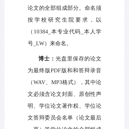
论文的全部组成部分。命名须
按学校研究生院要求，以
（
10384_
本专业代码
_
本人学
号
_LW
）来命名。
博士：
光盘里保存的论文
为最终版
PDF
版和和答辩录音
（
WAV
、
MP3
格式），其中论
文必须含论文封面、原创性声
明、学位论文著作权、学位论
文答辩委员会名单（论文最后