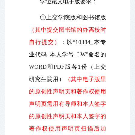
学位论文电子版要求：
①上交学院版和图书馆版
（其中提交图书馆的办离校时
自行提交）
：以“
10384_
本专
业代码
_
本人学号
_LW
”命名
的
WORD
和
PD
F
版各
1
份（上交
研究生院用）
（其中电子版里
的原创性声明页和著作权使用
声明页需用有导师和本人签字
的原创性声明页和本人签字的
著作权使用声明页扫描后加