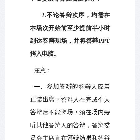
2.
不论答辩次序，均需在
本场次开始前至少提前半小时
到达答辩现场，并将答辩
PPT
拷入电脑。
注意：
一、
参加答辩的
答辩人应
着
正装出席。
答辩人在完成个人
答辩
后不能
离场，
须
在场内旁
听其他
答辩人的
答辩
，答辩委
员会主席宣布
答辩结果
和答辩