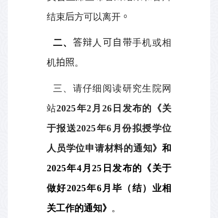
结束
后
方可以离开
。
二、
答辩
人
可自带
手机或相
机
拍照
。
三、请仔细阅读研究生院网
站
2025
年
2
月
26
日发布的《关
于报送
2025
年
6
月份拟授学位
人员学位申请材料的通知》
和
2025年4月25日发布的《关于
做好2025年6月毕（结）业相
关工作的通知》
。