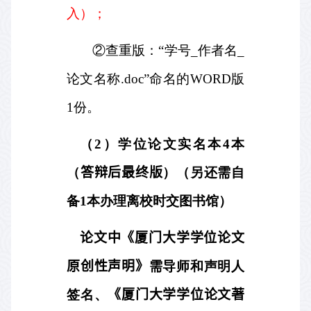
入）；
②查重版：“学号
_
作者名
_
论文名称
.doc
”命名的
WORD
版
1
份。
（
2
）学位论文实名本
4
本
（
答辩后最终版
）（另还需自
备
1
本办理离校时交图书馆）
论文中《厦门大学学位论文
原创性声明》
需导师和声明人
签名、
《厦门大学学位论文著