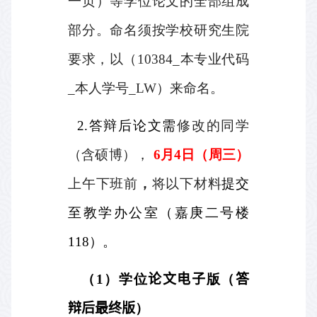
一页）等学位论文的全部组成
部分。命名须按学校研究生院
要求，以（
10384_
本专业代码
_
本人学号
_LW
）来命名。
2.
答辩后论文需
修改的同学
（含硕博），
6
月
4
日（周三）
上午下班前
，
将以下材料
提交
至教学办公室（嘉庚二号楼
118
）。
（
1
）学位
论文电子
版（
答
辩后最终版
）