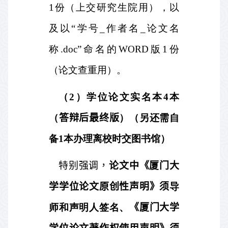
1
份（上交研究生院用），以
及以“学号
_
作者名
_
论文名
称
.doc
”命名的
WORD
版
1
份
（论文查重用）。
（
2
）学位论文实名本
4
本
（
答辩后最终版
）（另还需自
备
1
本办理离校时交图书馆）
特别强调，
论文中《厦门大
学学位论文原创性声明》须
导
师和声明人签名、
《厦门大学