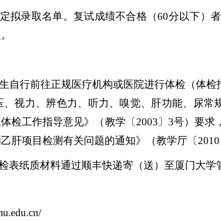
确定拟录取名单。复试成绩不合格（
60
分以下）
取。
生自行前往正规医疗机构或医院进行体检（体检
压、视力、辨色力、听力、嗅觉、肝功能、尿常
生体检工作指导意见》（教学〔
2003
〕
3
号）要求
消乙肝项目检测有关问题的通知》（教学厅〔
2010
检表纸质材料通过顺丰快递寄（
送
）至厦门大学
mu.edu.cn/