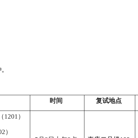
钟。
时间
复试地点
（
1201
）
02
）