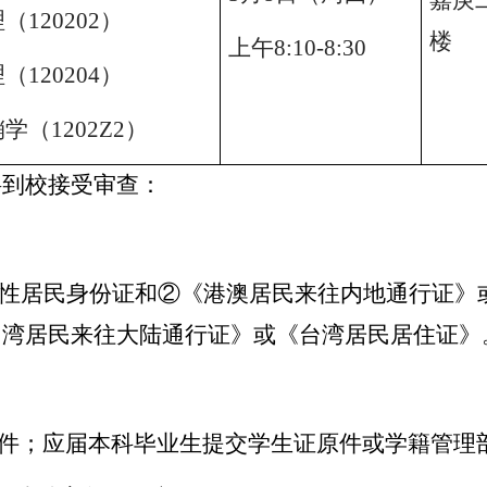
嘉庚
理（
120202
）
楼
上午
8:10-8:30
理（
120204
）
销学（
1202Z2
）
料到校接受审查：
性居民身份证和②《港澳居民来往内地通行证》
台湾居民来往大陆通行证》或《台湾居民居住证》
件；应届本科毕业生提交学生证原件或学籍管理