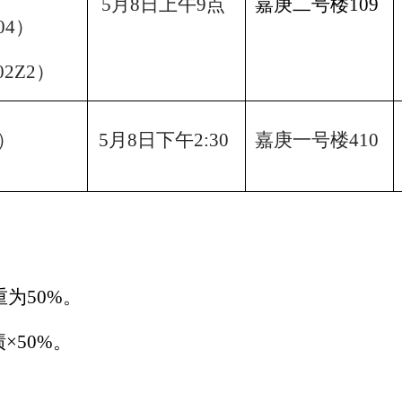
5
月
8
日上午
9
点
嘉庚二号楼
109
04
）
02Z2
）
）
5
月
8
日下午
2:30
嘉庚一号楼
410
重为
50%
。
×
50%
。