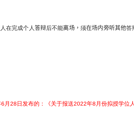
辩人在完成个人
答辩
后不能
离场，
须
在场内旁听其他
答
年
6
月
28
日发布的：《关于报送
2022
年
8
月份拟授学位