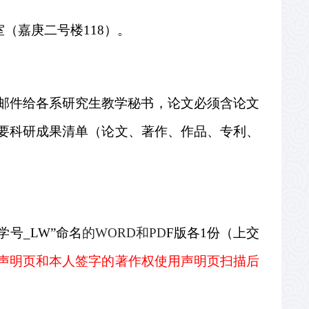
室（嘉庚二号楼
118
）。
邮件给各系研究生教学秘书，论文必须含论文
要科研成果清单（论文、著作、作品、专利、
学号
_LW
”命名
的
WORD
和
PD
F
版各
1
份（上交
声明页和本人签字的著作权使用声明页扫描后