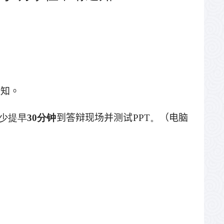
通知。
少提早
30
分钟
到答辩现场并测试
PPT
。
（电脑
。