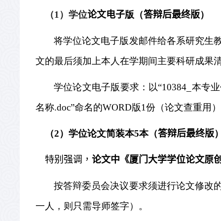
（
1
）学位
论文电子
版（
答辩后最终版
）
将学位论文电子版发邮件给各系研究生
文的最后须加上本人在学期间主要科研成果
学位论文电子版要求：以“
10384_
本专业
名称
.doc
”命名的
WORD
版
1
份（论文查重用）
（
2
）学位论文简装本
5
本（
答辩后最终版
特别强调，
论文中《厦门大学学位论文原
按答辩委员会决议要求须进行论文修改
一人，则只需导师签字）。