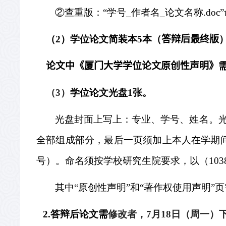
②查重版：“学号
_
作者名
_
论文名称
.doc
（
2
）学位论文简装本
5
本（
答辩后最终版
论文中《厦门大学学位论文原创性声明》
（
3
）
学位论文光盘
1
张。
光盘封面上写上：专业、学号、姓名。
全部组成部分，最后一页须加上本人在学期
号）。命名须按学校研究生院要求，以（
103
其中“原创性声明”和“著作权使用声明”
2.
答辩后论文需
修改者，
7
月
18
日（周一）