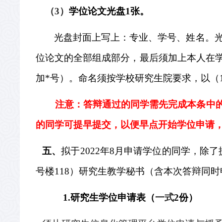
（
3
）
学位论文光盘
1
张。
光盘封面上写上：专业、学号、姓名。
位论文的全部组成部分，最后须加上本人在
加
*
号）。命名须按学校研究生院要求，以（
注意：答辩通过的同学需先完成本条中
的同学可提早提交，以便早点开始学位申请
五、
拟于
2022
年
8
月申请学位的同学，除了
号楼
118
）研究生教学秘书（含本次答辩同时
1.
研究生学位申请表（
一式
2
份）