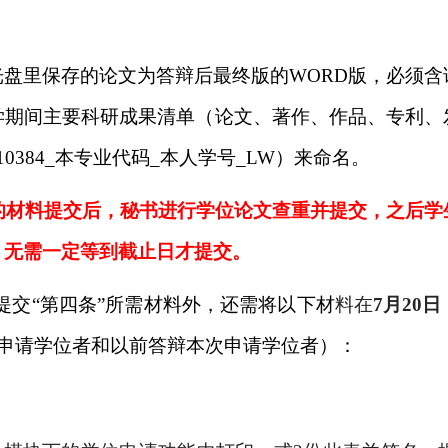
光盘里保存的论文为答辩后最终版的
WORD
版，必须含
学期间主要科研成果清单（论文、著作、作品、专利、
10384_
本专业代码
_
本人学号
_LW
）来命名。
的材料提交后，秘书进行学位论文查重并提交，之后学
，无需一定等到截止日才提交。
提交“第四条”所需材料外，还需将以下材
料在
7
月
20
日
申请学位者和以前答辩本次申请学位者）：