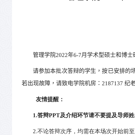
管理学院
2022
年
6-7
月学术型硕士和博士
请参加本批次答辩的学生，按已安排的
若出现故障，请致电学院机房：
2187137
纪
友情提醒：
1.
答辩
PPT
及介绍环节请不要提及导师姓
2.
不论答辩次序，均需在本场次开始前至