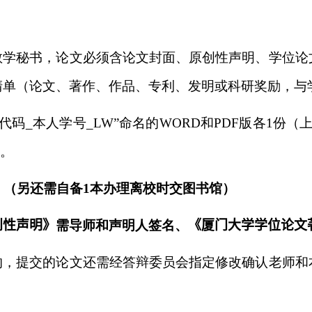
教学秘书，论文必须含论文封面、原创性声明、学位论
清单（论文、著作、作品、专利、发明或科研奖励，与
代码
_
本人学号
_LW
”命名的
WORD
和
PDF
版各
1
份（上
。
）（另还需自备
1
本办理离校时交图书馆）
创性声明》
需导师和声明人签名、
《厦门大学学位论文
的，提交的论文还需经答辩委员会指定修改确认老师和