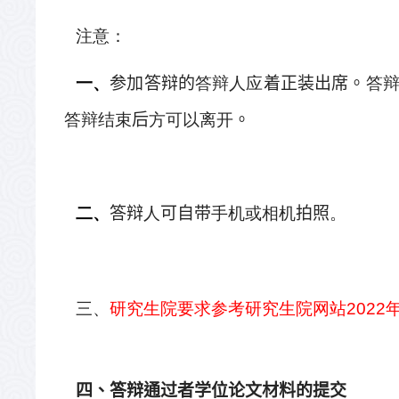
注意：
一、
参加答辩的
答辩人应
着正装出席。
答
答辩结束
后
方可以离开
。
二、
答辩
人
可自带
手机或相机
拍照
。
三、
研究生院要求参考研究生院网站
2022
四、答辩通过者学位论文材料的提交