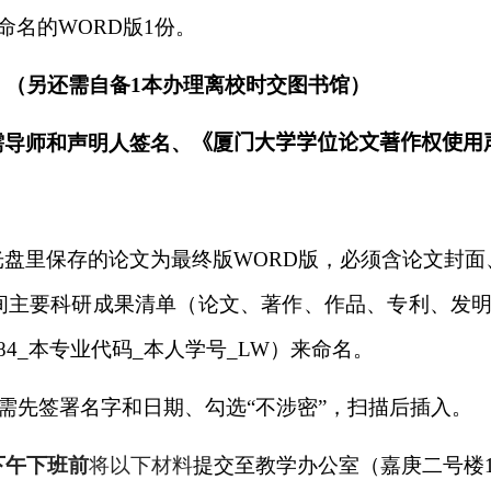
”命名的
WORD
版
1
份。
）（另还需自备
1
本办理离校时交图书馆）
需导师和声明人签名、
《厦门大学学位论文著作权使用
光盘里保存的论文为最终版
WORD
版，必须含论文封面
间主要科研成果清单（论文、著作、作品、专利、发
84_
本专业代码
_
本人学号
_LW
）来命名。
页需先签署名字和日期、勾选“不涉密”，扫描后插入。
下午下班前
将以下材料
提交至教学办公室（嘉庚二号楼