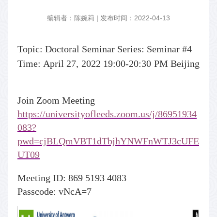
编辑者：陈婉莉 | 发布时间：2022-04-13
Topic: Doctoral Seminar Series: Seminar #4
Time: April 27, 2022 19:00-20:30 PM Beijing
Join Zoom Meeting
https://universityofleeds.zoom.us/j/86951934
083?
pwd=cjBLQmVBT1dTbjhYNWFnWTJ3cUFE
UT09
Meetin
g ID: 869 5193 4083
Passcode: vNcA=7