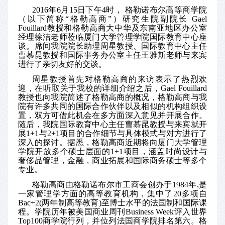
2016
年
6
月
15
日下午
4
时， 格勒诺布尔高等商学院
（以下简称
“
格勒高商
”
）研究生院副院长
Gael
Fouillard
教授和格勒高商大中华及东南亚地区办公室
经理徐洁老师莅临厦门大学管理学院国际教育中心座
谈。席间我院院长助理周星教授、国际教育中心主任
曹慕昆教授和国际事务办公室主任王雅斯老师与来宾
进行了亲切友好的交谈。
周星教授首先对格勒高商的来访表示了热烈欢
迎，在听取关于我校的详细介绍之后，
Gael Fouillard
教授也向我院简述了格勒高商的概况，格勒高商与我
院有许多共同的国际合作伙伴以及相似的机构组织设
置，双方可借此机会在多方面深入意见并开展合作。
随后，我院国际教育中心主任曹慕昆教授与来宾就开
展
1+1
与
2+1
项目的合作细节与具体模式与对方进行了
深入的探讨。据悉，格勒高商近期将向厦门大学管理
学院开放多个硕士层面的
1+1
项目，涵盖时尚设计与
奢侈品管理，金融，商业拓展和国际商务硕士等多个
专业
。
格勒高商由格勒诺布尔市工商会创办于
1984
年
,
是
一家管理学方面的高等教育机构，集中了
20
多项自
Bac+2(
两年制高等教育
)
至博士水平的法国制和国际课
程。学院历年被美国商业周刊
Business Week
评入世界
Top100
商学院行列，并位列法国商学院排名第六。格