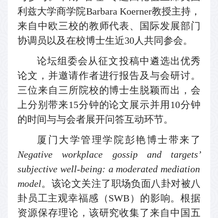
利兹大学商学院
Barbara Koerner
教授
主持
，
来自中欧三校的教师代表、国际发展部门
协调员以及在校博士生
近
30
人共同参会。
论坛组委会从征文投稿中遴选出优秀
论文，并邀请作者进行报告及与会研讨。
三位来自三所院校的
博士生
脱颖而出，会
上分别带来
15
分钟的论文展示并用
10
分钟
的时间与与会者展开问答互动环节。
厦门大学管理学院
彭艳
博士带来了
Negative workplace gossip and targets
’
subjective well-being: a moderated mediation
model
。该论文关注了职场负面八卦对被八
卦员工主观幸福感（
SWB
）的影响。根据
资源保存理论，该研究收集了来自中国五