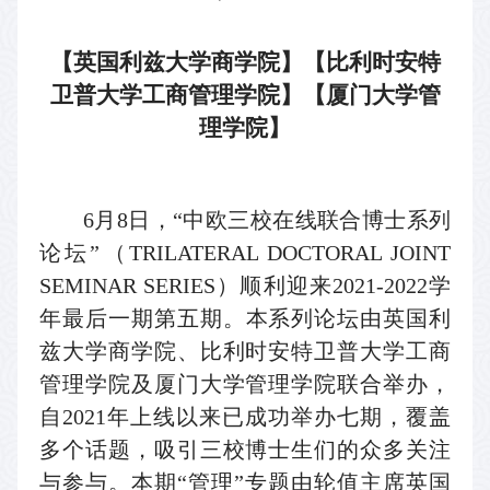
【英国利兹大学商学院】
【比利时安特
卫普大学工商管理学院】
【厦门大学管
理学院】
6
月
8
日，
“
中欧三校在线联合博士系列
论坛
”
（
TRILATERAL DOCTORAL JOINT
SEMINAR SERIES
）
顺利迎来
2021-2022
学
年
最后一期
第
五
期
。本系列论坛由英国利
兹大学商学院、比利时安特卫普大学工商
管理学院及厦门大学管理学院联合举办
，
自
2021
年上线以来已成功举办
七
期，覆盖
多个话题，
吸引三校博士生们的众多关注
与参与
。
本期
“
管理
”
专题
由轮值主席
英国