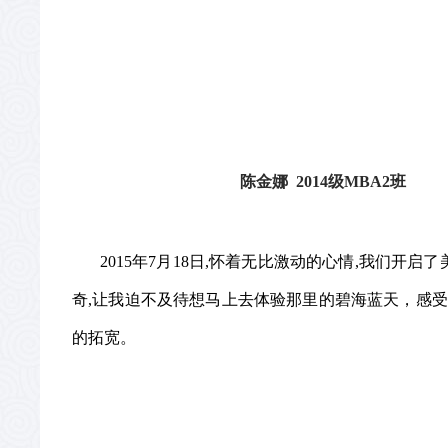
陈金娜
2014
级
MBA2
班
2015
年
7
月
18
日
,
怀着无比激动的心情
,
我们开启了
奇
,
让我迫不及待想马上去体验那里的碧海蓝天，感受
的拓宽。