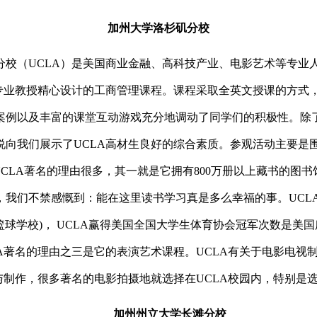
加州大学洛杉矶分校
分校（
UCLA
）是美国商业金融、高科技产业、电影艺术等专业
专业教授精心设计的工商管理课程。课程采取全英文授课的方式
案例以及丰富的课堂互动游戏充分地调动了同学们的积极性。除
说向我们展示了
UCLA
高材生良好的综合素质。参观活动主要是
UCLA
著名的理由很多，其一就是它拥有
800
万册以上藏书的图书
，我们不禁感慨到：能在这里读书学习真是多么幸福的事。
UCL
篮球学校
)
，
UCLA
赢得美国全国大学生体育协会冠军次数是美国
A
著名的理由之三是它的表演艺术课程。
UCLA
有关于电影电视
与制作，很多著名的电影拍摄地就选择在
UCLA
校园内，特别是
加州州立大学长滩分校