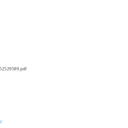
052529589.pdf
l/