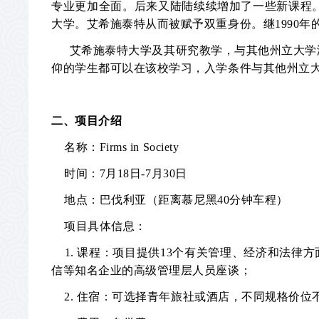
专业更加全面。后来又陆陆续续增加了一些新课程
大学。艾希施泰特从而被赋予双重身份。继
1990
年
艾希施泰特大学及其研究教学，与其他州立大学
仰的学生都可以在该校学习，入学条件与其他州立
二、项目介绍
名称：
Firms in Society
时间：
7
月
18
日
-7
月
30
日
地点：巴伐利亚（距离慕尼黑40分钟车程）
项目具体信息：
1.
课程：项目提供
13
个有关管理、经济和法律方
信等知名企业的高级管理层人员座谈；
2.
住宿：可选择青年旅社或酒店，不同规格价位