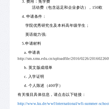
3.
费用：
免学费
活动费（包含远足和企业参访），
150
欧
4.
申请条件：
学院优秀研究生及本科高年级学生；
英语能力强
;
5.
申请材料
a.
申请表
http://sm.xmu.edu.cn/uploadfile/2016/0226/20160226
b.
英文版成绩单
c.
入学证明
d.
个人陈述（
400
字）
有关项目具体信息，请点击以下链接：
http://www.ku.de/wwf/international/wfi-summer-schoo