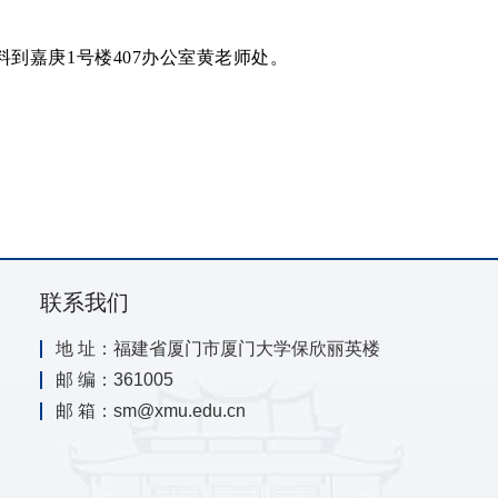
料到嘉庚
1
号楼
407
办公室黄老师处。
联系我们
地 址：福建省厦门市厦门大学保欣丽英楼
邮 编：361005
邮 箱：sm@xmu.edu.cn