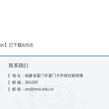
oc
】已下载
625
次
联系我们
地 址：福建省厦门市厦门大学保欣丽英楼
邮 编：361005
邮 箱：sm@xmu.edu.cn