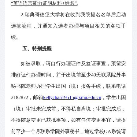
“
英语语言能力证明材料
+
姓名
”
。
2.
瑞典哥德堡大学
将
在收到
我院
提名名单后启动
选拔流程，并通知入选者办理与项目相关的各项手
续。
五、特别提醒
如被录取，请自行办理
证件及
签证事宜，预留安
排好证件办理时间，并于出境前至少
40
天联系院外事
秘书陈老师办理学生出国（境）报备手续，联系电话
2182872
，邮箱
kellychan19515@xmu.edu.cn
，学生出国
（境）审批未完成前，不得私自离境；审批完成后，
不得随意变更已获批事项，如有任何变更事宜，请提
前至少一个月联系学院外事秘书，通过学校
OA
系统请