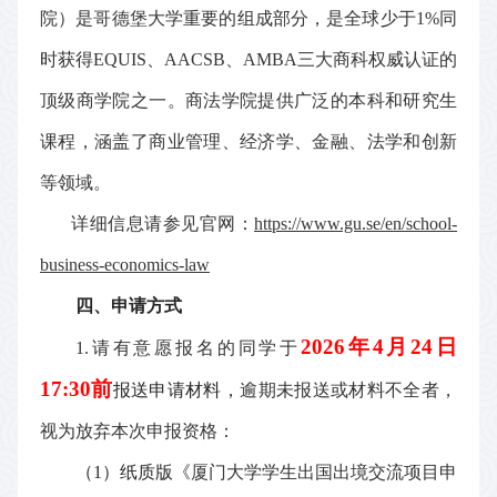
院）是哥德堡大学重要的组成部分，是全球少于
1%
同
时获得
EQUIS
、
AACSB
、
AMBA
三大商科权威认证的
顶级商学院之一。商法学院提供广泛的本科和研究生
课程，涵盖了商业管理、经济学、金融、法学和创新
等领域。
详细信息请参见官网：
https://www.gu.se/en/school-
business-economics-law
四
、申请
方式
20
26
年
4
月
24
日
1.
请有意愿报名的同学于
17
:30
前
报送申请材料，
逾期未报送或材料不全者，
视为放弃
本次申报资格：
（
1
）纸质版
《厦门大学学生出国出境交流项目申