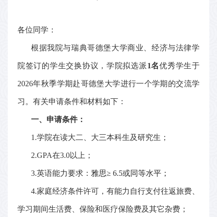
各位同学：
根据我院与瑞典哥德堡大学商业、经济与法律学
院签订的学生交换协议，学院拟选派
1
名
优秀学生于
2026
年秋季学期
赴哥德堡大学进行一个学期的交流学
习。有关申请条件和材料如下：
一、申请条件：
1.
学院在读大二、大三本科生及研究生；
2.GPA
在
3.0
以上；
3.
英语能力要求：
雅思
≥ 6.5
或同等水平
；
4.
家庭经济条件许可，有能力自行支付往返旅费、
学习期间生活费、保险和医疗保险费及其它杂费；