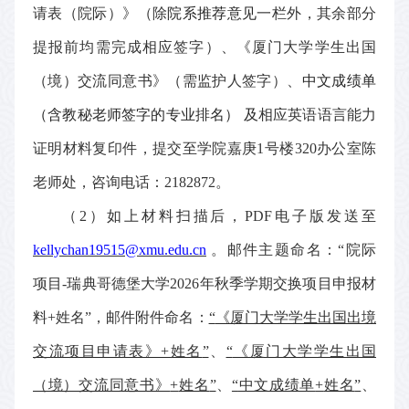
请表（院际）》
（
除
院系推荐意见
一栏外，其余部分
提报前均需完成相应签字
）
、
《厦门大学学生出国
（境）交流同意书》
（
需监护人签字
）、
中文成绩单
（含教秘
老师
签字
的专业排名
）
及
相应英语语言能力
证明材料复印件，
提交至学院嘉庚
1
号楼
320
办公室
陈
老师处，咨询电话：
218
2872
。
（
2
）
如上材料扫描后，
PDF
电子版发送至
kellychan19515@xmu.edu.cn
。邮件主题命名：
“
院际
项目
-
瑞典哥德堡大学
2026
年秋季学期
交换项目申报材
料
+
姓名
”
，邮件附件命名：
“
《厦门大学学生出国出境
交流项目申请表》
+
姓名
”
、
“
《厦门大学学生出国
（境）交流同意书》
+
姓名
”
、
“
中文成绩单
+
姓名
”
、