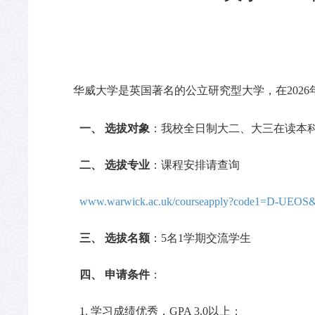
华威大学是英国著名的公立研究型大学，在
20
一、
选拔对象
：我校全日制大二、大三在读本
二、
选拔专业
：课程安排请查询
www.warwick.ac.uk/courseapply?code1=D-UEOS
三、
选拔名额
：
5名1学期交流学生
四、
申请条件
：
1. 学习成绩优秀，GPA 3.0以上；