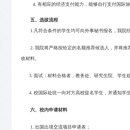
4. 有相应的经济支付能力，能够自行支付国
五
、选拔流程
1.
凡符合条件的学生均可
向外事秘书
报名，
我院
2.
我院
将严格按给定的名额推荐候选人
，
并将
推
收材料。
3.
面试：
材料合格者，
教务处、研究生院、学生
4.
校国际处统一向对方高校提名学生，并通知学
六
、校内申请材料
1.
出国出境交流项目申请表；