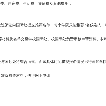
际旅费、住宿费、生活费、签证费及其他费用；
经过筛选向国际处提交推荐名单，每个学院只能推荐
2
名候选人
，
荐材料及名单交至学校国际处。
校
国际处负责审核申请资料。材
处与国际处
将
综合面试。面试具体时间将视报名
情况另行通知学
生准备有关材料，进行网上申请。