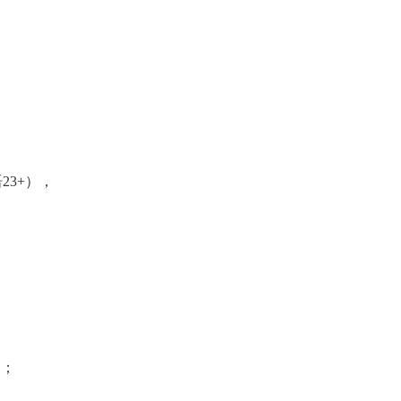
23+），
力；