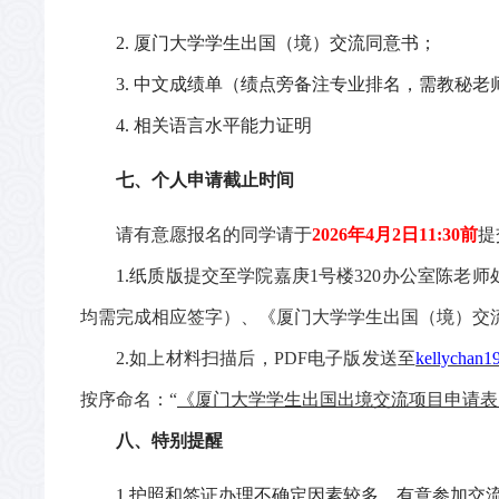
2.
厦门大学学生出国（境）交流同意书；
3
.
中文
成绩单
（
绩点旁备注专业排名，需教秘老
4
.
相关语言水平能力证明
七
、
个人
申请截止时间
请有意愿报名的同学
请于
202
6
年
4
月
2
日
11:30
前
提
1.
纸质版
提交至学院嘉庚
1
号楼
320
办公室
陈
老师
均需完成相应签字
）
、
《厦门大学学生出国（境）交
2.
如上材料扫描后，
PDF
电子版发送至
kellychan
按序命名：
“
《厦门大学学生出国出境交流项目申请表
八、特别提醒
1.
护照
和签证办理不确定因素较多，有意参加交