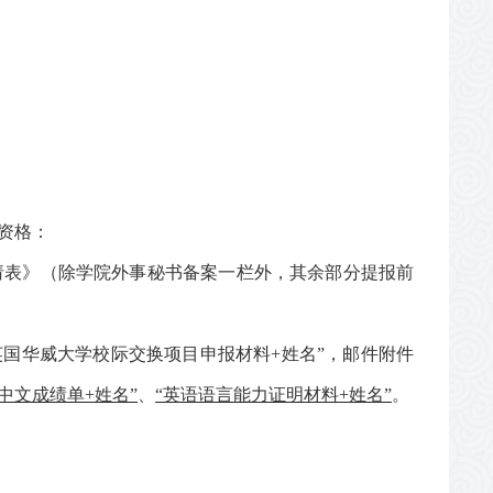
资格：
请表》
（
除
学院外事秘书备案
一栏外，其余部分提报前
。
英国华威大学校际交换项目
申报材料
+
姓名
”
，邮件附件
中文成绩单
+
姓名
”
、
“
英语语言能力证明材料
+
姓名
”
。