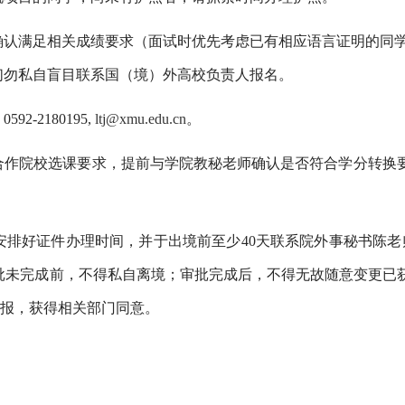
确认满足相关成绩要求（面试时优先考虑已有相应语言证明的同
们勿私自盲目联系国（境）外高校负责人报名。
，
0592-2180195,
ltj@xmu.edu.cn
。
合作院校选课要求，提前与学院教秘老师确认是否符合学分转换
安排好证件办
理时间，并于出境前至少
40
天联系院外事秘书陈老
批未完成前，不得私自离境；审批完成后，不得无故随意变更已
报，获得相关部门同意。