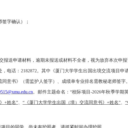
师签字确认
）
；
交
报送
申请材料，
逾期未报送或材料不全者，视为放弃
本次申报
处，电话：
218
2872
。
其中
《厦门大学学生出国出境交流项目申
流同意书》
（
需监护人签字
）、
成绩单专业排名需教秘老师签字
19515@xmu.edu.cn
。邮件主题命名：
“
校际项目
-2026
年秋季学期
》
+
姓名
”
、
“
《厦门大学学生出国（境）交流同意书》
+
姓名
”
、
“
流项目的同学，
尚未有护照者，请抓紧时间办理护照
。