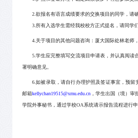
2.
欲报名有语言成绩要求的交换项目的同学，请
3.
所有入选学生需经我校校方正式提名，请同学
4.
关于项目的其他问题咨询：
厦大国
际处
林
老师
5.
学生应完整填写交流项目申请表，并认真阅读
署明确意见。
6.
如被录取，请自行办理护照及签证事宜，预留
邮箱
kellychan19515@xmu.edu.cn
，学生出国（境）审
学院外事秘书，通过学校
OA
系统请示报告流程进行申