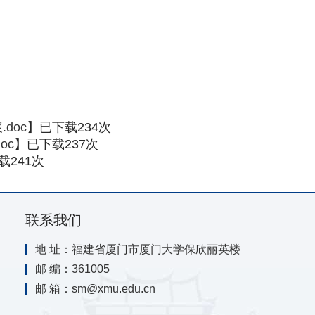
doc
】已下载
234
次
oc
】已下载
237
次
载
241
次
联系我们
地 址：福建省厦门市厦门大学保欣丽英楼
邮 编：361005
邮 箱：sm@xmu.edu.cn