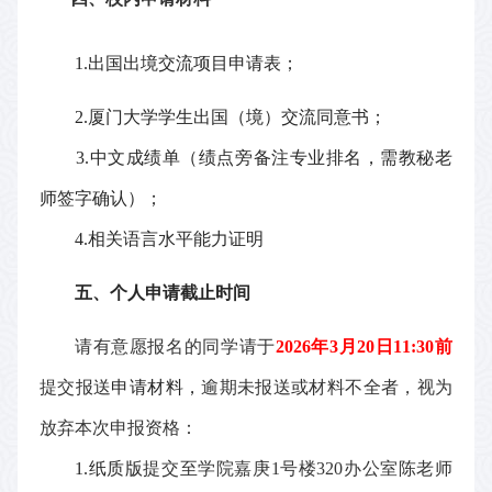
1.
出国出境交流项目申请表；
2.
厦门大学学生出国（境）交流同意书；
3
.
中文
成绩单
（
绩点旁备注专业排名，需教秘老
师签字确认
）
；
4
.
相关语言水平能力证明
五
、
个人
申请截止时间
请有意愿报名的同学
请于
202
6
年
3
月
20
日
11:30
前
提交
报送
申请材料，
逾期未报送或材料不全者，视为
放弃
本次申报资格：
1.纸质版
提交至学院嘉庚
1号楼320办公室
陈
老师