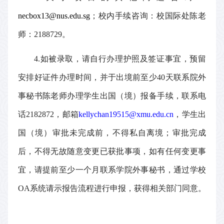
necbox13@nus.edu.sg
；校内手续咨询：
校
国际处陈老
师：
2188729。
4
.如被录取，请自行办理护照及签证事宜，预留
安排好证件办
理时间，并于出境前至少
40天联系院外
事秘书陈老师办理学生出国（境）报备手续，联系电
话2182872，邮箱
kellychan19515@xmu.edu.cn
，学生出
国（境）审批未完成前，不得私自离境；审批完成
后，不得无故随意变更已获批事项，如有任何变更事
宜，请提前至少一个月联系学院外事秘书，通过学校
OA系统请示报告流程进行申报，获得相关部门同意。