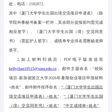
处，电话：
218
2872
。
其中
《厦门大学学生出国出境交流项目申请表》
（
除
学院外事秘书备案
一栏外，其余部分提报前均需完成
相应签字
）
、
《厦门大学学生出国（境）交流同意
书》
（
需监护人签字
）、
成绩单专业排名需教秘老师
签字
。
2.
如上材料扫描后，
PDF电子版发送至
kellychan19515@xmu.edu.cn
。邮件主题命名：
“
校际
项目
-新加坡国立大学2026年暑期创业项目
申报材料
+姓名”，邮件附件按序命名：
“
《厦门大学学生出国出
境交流项目申请表》
+姓名”
、
“
《厦门大学学生
出国
（境）交流同意书》
+姓名”
、
“
中文成绩单
+姓名”
、