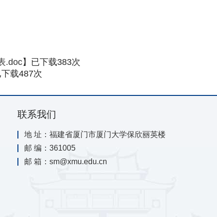
doc
】已下载
383
次
已下载
487
次
联系我们
地 址：福建省厦门市厦门大学保欣丽英楼
邮 编：361005
邮 箱：sm@xmu.edu.cn