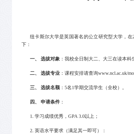
纽卡斯尔大学是英国著名的公立研究型大学，在
下：
一、
选拔对象
：我校全日制
大二、
大三在读本科
二、
选拔专业
：
课程
安排请查询
www.ncl.ac.uk/mob
三、
选拔名额
：
5
名
1学期交流学生（全校）。
四、
申请条件
：
1. 学习成绩优秀，GPA 3.0以上；
2. 英语水平要求（满足其一即可）：