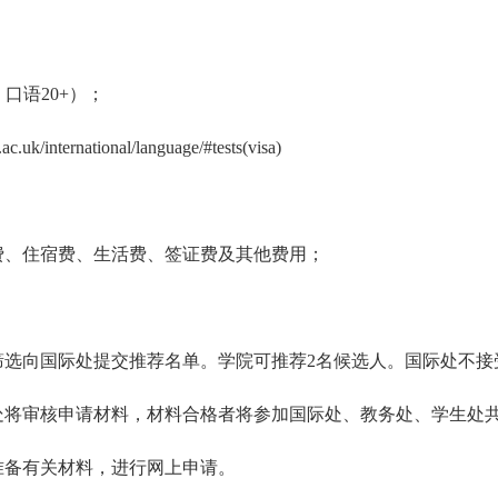
，口语20+）；
ac.uk/international/language/#tests(visa)
；
旅费、住宿费、生活费、签证费及其他费用；
过筛选向国际处提交推荐名单。学院可推荐
2
名候选人。国际处不接
处将审核申请材料，材料合格者将参加国际处、教务处、学生处
生准备有关材料，进行网上申请。