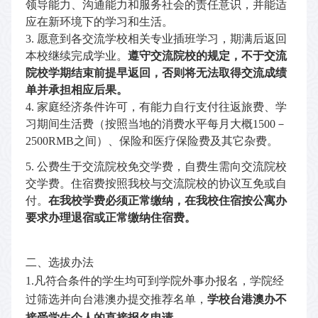
领导能力、沟通能力和服务社会的责任意识，并能适
应在新环境下的学习和生活。
3.
愿意到各交流学校相关专业插班学习，期满后返回
本校继续完成学业。
遵守交流院校的规定，不于交流
院校学期结束前提早返回，否则将无法取得交流成绩
单并承担相应后果。
4.
家庭经济条件许可，有能力自行支付往返旅费、学
习期间生活费（按照当地的消费水平每月大概
1500
－
2500RMB
之间）、保险和医疗保险费及其它杂费。
5.
公费生于交流院校免交学费，自费生需向交流院校
交学费。住宿费按照我校与交流院校的协议互免或自
付。
在我校学费必须正常缴纳，在我校住宿按公寓办
要求办理退宿或正常缴纳住宿费。
二、选拔办法
1.
凡符合条件的学生均可到学院外事办报名，学院经
过筛选并向台港澳办提交推荐名单，
学校台港澳办不
接受学生个人的直接报名申请
。